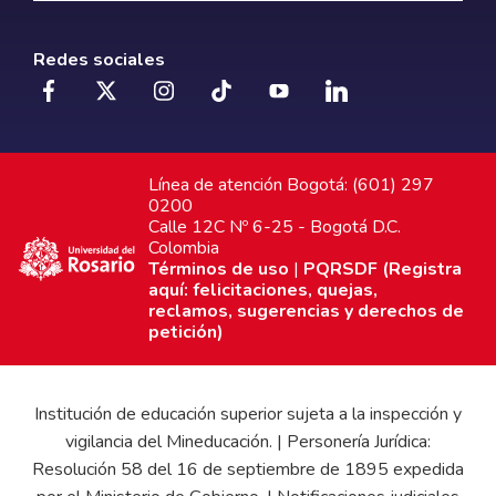
Redes sociales
Línea de atención Bogotá: (601) 297
0200
Calle 12C Nº 6-25 - Bogotá D.C.
Colombia
Términos de uso
|
PQRSDF (Registra
aquí: felicitaciones, quejas,
reclamos, sugerencias y derechos de
petición)
Institución de educación superior sujeta a la inspección y
vigilancia del Mineducación. | Personería Jurídica:
Resolución 58 del 16 de septiembre de 1895 expedida