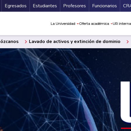
Secundario
Gu
Egresados
Estudiantes
Profesores
Funcionarios
CR
Navegación prin
La Universidad
Oferta académica
UR interna
ózcanos
Lavado de activos y extinción de dominio