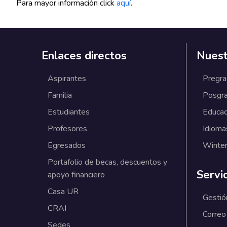
Para mayor información click
aquí
.
Enlaces directos
Nuest
Aspirantes
Pregr
Familia
Posgr
Estudiantes
Educac
Profesores
Idioma
Egresados
Winter
Portafolio de becas, descuentos y
Servi
apoyo financiero
Casa UR
Gestió
CRAI
Correo
Sedes