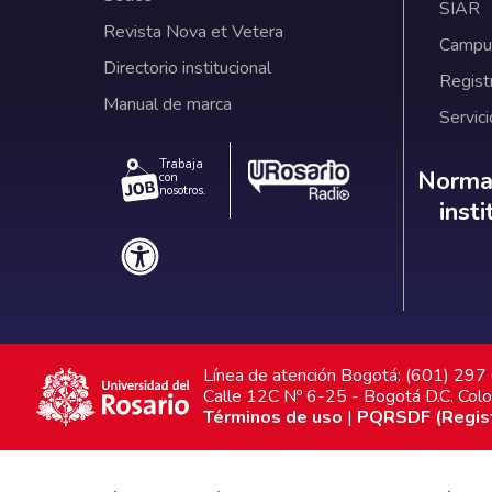
SIAR
Revista Nova et Vetera
Campus
Directorio institucional
Regist
Manual de marca
Servici
Trabaja
Norm
Normat
con
nosotros.
inst
Línea de atención Bogotá: (601) 29
Calle 12C Nº 6-25 - Bogotá D.C. Col
Términos de uso
|
PQRSDF (Registr