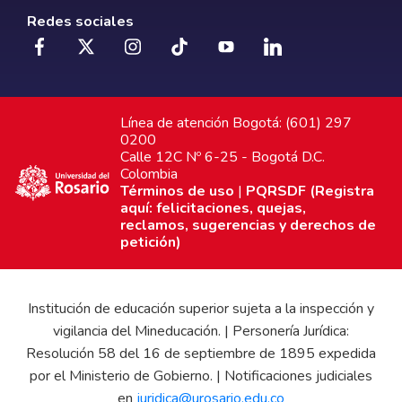
Redes sociales
Línea de atención Bogotá: (601) 297
0200
Calle 12C Nº 6-25 - Bogotá D.C.
Colombia
Términos de uso
|
PQRSDF (Registra
aquí: felicitaciones, quejas,
reclamos, sugerencias y derechos de
petición)
Institución de educación superior sujeta a la inspección y
vigilancia del Mineducación. | Personería Jurídica:
Resolución 58 del 16 de septiembre de 1895 expedida
por el Ministerio de Gobierno. | Notificaciones judiciales
en
juridica@urosario.edu.co