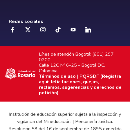
Redes sociales
Línea de atención Bogotá: (601) 297
0200
Calle 12C Nº 6-25 - Bogotá D.C.
Colombia
Términos de uso
|
PQRSDF (Registra
aquí: felicitaciones, quejas,
reclamos, sugerencias y derechos de
petición)
Institución de educación superior sujeta a la inspección y
vigilancia del Mineducación. | Personería Jurídica:
Resolución 58 del 16 de septiembre de 1895 expedida