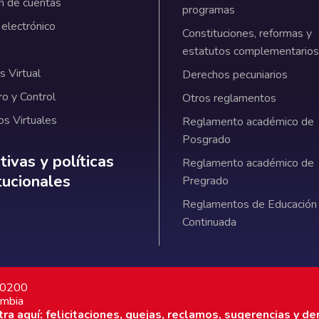
n de cuentas
programas
 electrónico
Constituciones, reformas y
estatutos complementarios
 Virtual
Derechos pecuniarios
ro y Control
Otros reglamentos
os Virtuales
Reglamento académico de
Posgrado
ativas y políticas institucionales
ivas y políticas
Reglamento académico de
itucionales
Pregrado
Reglamentos de Educación
Continuada
7 0200
ombia
a aquí: felicitaciones, quejas, reclamos, sugerencias y de