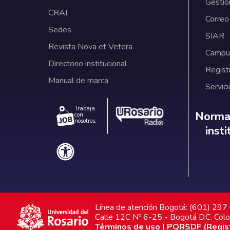
Gestió
CRAI
Correo
Sedes
SIAR
Revista Nova et Vetera
Campus
Directorio institucional
Regist
Manual de marca
Servici
Trabaja
Norm
Normat
con
nosotros.
inst
Línea de atención Bogotá: (601) 29
Calle 12C Nº 6-25 - Bogotá D.C. Col
Términos de uso
|
PQRSDF (Registr