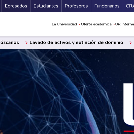
Secundario
Gu
Egresados
Estudiantes
Profesores
Funcionarios
CR
Navegación prin
La Universidad
Oferta académica
UR interna
ózcanos
Lavado de activos y extinción de dominio