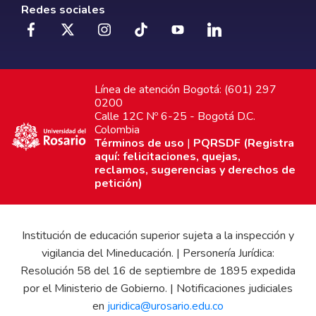
Redes sociales
Línea de atención Bogotá: (601) 297
0200
Calle 12C Nº 6-25 - Bogotá D.C.
Colombia
Términos de uso
|
PQRSDF (Registra
aquí: felicitaciones, quejas,
reclamos, sugerencias y derechos de
petición)
Institución de educación superior sujeta a la inspección y
vigilancia del Mineducación. | Personería Jurídica:
Resolución 58 del 16 de septiembre de 1895 expedida
por el Ministerio de Gobierno. | Notificaciones judiciales
en
juridica@urosario.edu.co