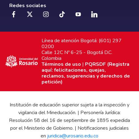
Redes sociales
Línea de atención Bogotá: (601) 297
0200
Calle 12C Nº 6-25 - Bogotá D.C.
Colombia
Términos de uso
|
PQRSDF (Registra
aquí: felicitaciones, quejas,
reclamos, sugerencias y derechos de
petición)
Institución de educación superior sujeta a la inspección y
vigilancia del Mineducación. | Personería Jurídica:
Resolución 58 del 16 de septiembre de 1895 expedida
por el Ministerio de Gobierno. | Notificaciones judiciales
en
juridica@urosario.edu.co