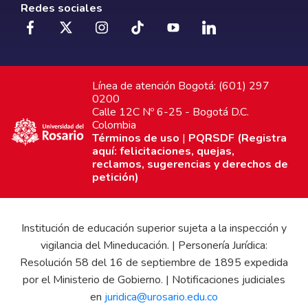
Redes sociales
Línea de atención Bogotá: (601) 297
0200
Calle 12C Nº 6-25 - Bogotá D.C.
Colombia
Términos de uso
|
PQRSDF (Registra
aquí: felicitaciones, quejas,
reclamos, sugerencias y derechos de
petición)
Institución de educación superior sujeta a la inspección y
vigilancia del Mineducación. | Personería Jurídica:
Resolución 58 del 16 de septiembre de 1895 expedida
por el Ministerio de Gobierno. | Notificaciones judiciales
en
juridica@urosario.edu.co