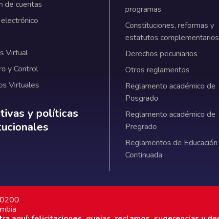
n de cuentas
programas
 electrónico
Constituciones, reformas y
estatutos complementarios
 Virtual
Derechos pecuniarios
ro y Control
Otros reglamentos
os Virtuales
Reglamento académico de
Posgrado
ativas y políticas institucionales
ivas y políticas
Reglamento académico de
itucionales
Pregrado
Reglamentos de Educación
Continuada
7 0200
ombia
a aquí: felicitaciones, quejas, reclamos, sugerencias y de