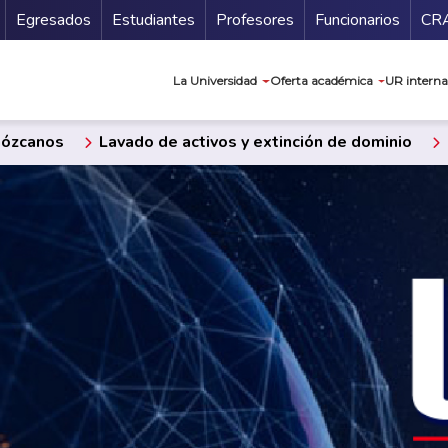
Secundario
Gu
Egresados
Estudiantes
Profesores
Funcionarios
CR
Navegación prin
La Universidad
Oferta académica
UR interna
ózcanos
Lavado de activos y extinción de dominio