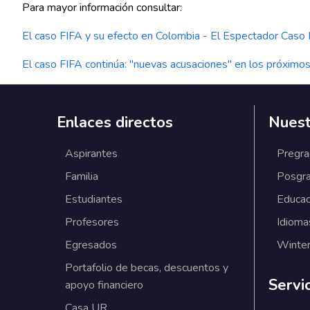
Para mayor información consultar:
El caso FIFA y su efecto en Colombia - El Espectador
Caso F
El caso FIFA continúa: "nuevas acusaciones" en los próximo
Enlaces directos
Nuest
Aspirantes
Pregr
Familia
Posgr
Estudiantes
Educac
Profesores
Idioma
Egresados
Winter
Portafolio de becas, descuentos y
Servi
apoyo financiero
Casa UR