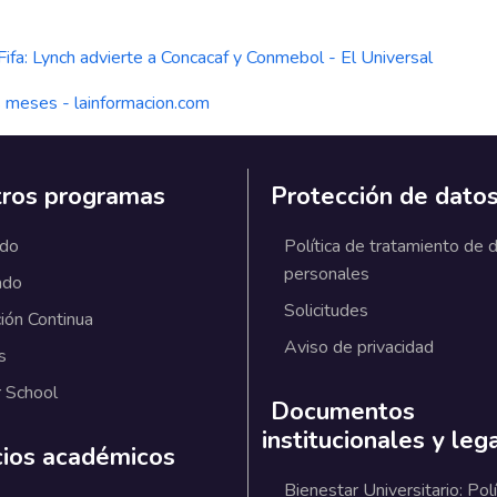
ifa: Lynch advierte a Concacaf y Conmebol - El Universal
s meses - lainformacion.com
ros programas
Protección de dato
ado
Política de tratamiento de 
personales
ado
Solicitudes
ión Continua
Aviso de privacidad
s
 School
Documentos
institucionales y leg
cios académicos
Bienestar Universitario: Polí