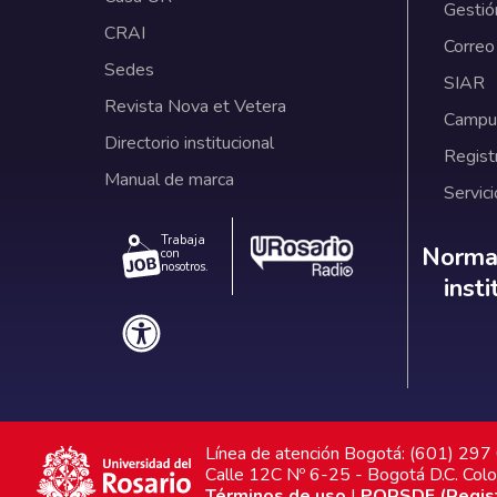
Gestió
CRAI
Correo
Sedes
SIAR
Revista Nova et Vetera
Campus
Directorio institucional
Regist
Manual de marca
Servici
Trabaja
Norm
Normat
con
nosotros.
inst
Línea de atención Bogotá: (601) 29
Calle 12C Nº 6-25 - Bogotá D.C. Col
Términos de uso
|
PQRSDF (Registr