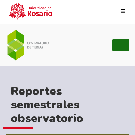
Pasar al contenido principal
Reportes
semestrales
observatorio