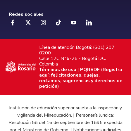
Redes sociales
Línea de atención Bogotá: (601) 297
0200
Calle 12C Nº 6-25 - Bogotá D.C.
Colombia
Términos de uso
|
PQRSDF (Registra
aquí: felicitaciones, quejas,
reclamos, sugerencias y derechos de
petición)
Institución de educación superior sujeta a la inspección y
vigilancia del Mineducación. | Personería Jurídica:
Resolución 58 del 16 de septiembre de 1895 expedida
por el Ministerio de Gobierno. | Notificaciones judiciales