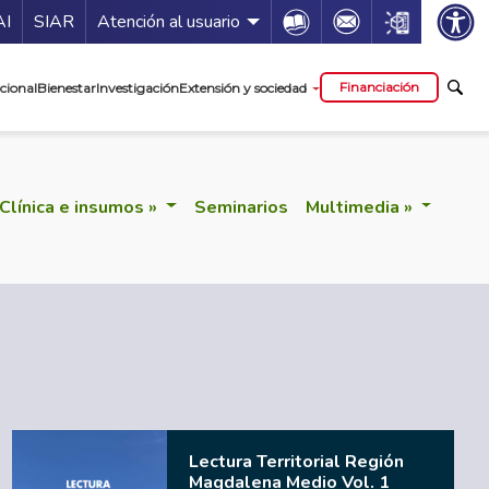
ía de servicios
Icon
Icon
Icon
AI
SIAR
Atención al usuario
cipal
Financiación
cional
Bienestar
Investigación
Extensión y sociedad
Clínica e insumos »
Seminarios
Multimedia »
Lectura Territorial Región
Magdalena Medio Vol. 1