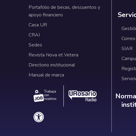
Portafolio de becas, descuentos y
Servi
apoyo financiero
Casa UR
Gestió
CRAI
Correo
Sedes
SIAR
Revista Nova et Vetera
Campus
Directorio institucional
Regist
Manual de marca
Servici
Trabaja
Norm
Normat
con
nosotros.
inst