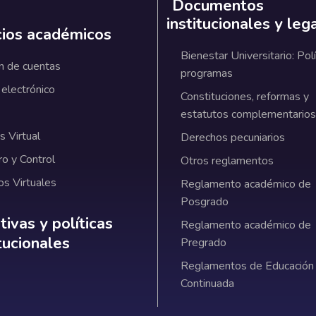
Documentos
institucionales y leg
cios académicos
Bienestar Universitario: Polí
n de cuentas
programas
 electrónico
Constituciones, reformas y
estatutos complementarios
 Virtual
Derechos pecuniarios
ro y Control
Otros reglamentos
os Virtuales
Reglamento académico de
Posgrado
ativas y políticas institucionales
ivas y políticas
Reglamento académico de
itucionales
Pregrado
Reglamentos de Educación
Continuada