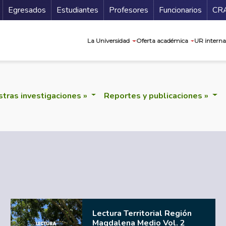
Secundario
Gu
Egresados
Estudiantes
Profesores
Funcionarios
CR
Navegación prin
La Universidad
Oferta académica
UR interna
tras investigaciones »
Reportes y publicaciones »
Lectura Territorial Región
Magdalena Medio Vol. 2