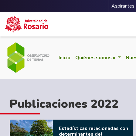
Menu 
Aspirantes
Pasar al contenido principal
(current)
Inicio
Quiénes somos »
Nues
Publicaciones 2022
Estadísticas relacionadas con
determinantes del