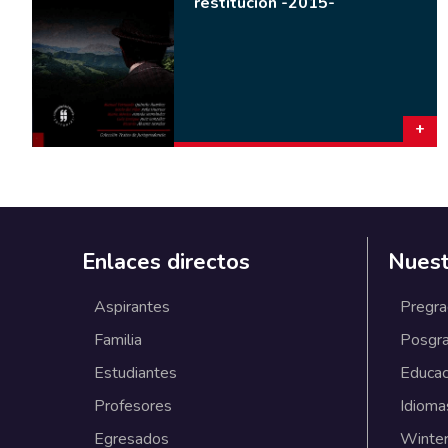
restitución -2015-
Enlaces directos
Nuest
Aspirantes
Pregr
Familia
Posgr
Estudiantes
Educac
Profesores
Idioma
Egresados
Winter