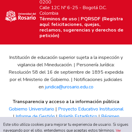
0200
Calle 12C Nº 6-25 - Bogotá D.C.
Colombia
Términos de uso
|
PQRSDF (Registra
aquí: felicitaciones, quejas,
reclamos, sugerencias y derechos de
petición)
Institución de educación superior sujeta a la inspección y
vigilancia del Mineducación. | Personería Jurídica:
Resolución 58 del 16 de septiembre de 1895 expedida
por el Ministerio de Gobierno. | Notificaciones judiciales
en
juridica@urosario.edu.co
Transparencia y acceso a la información pública
Gobierno Universitario
|
Proyecto Educativo Institucional
|
Informe de Gestión
|
Boletín Estadístico
|
Régimen
Tributario
|
Estados Financieros
|
Código de Ética
|
Canal
Este sitio utiliza cookies para mejorar tu experiencia de usuario. Si sigues
navegando por el sitio, entendemos que aceptas estos términos.
de Integridad UR
Ver