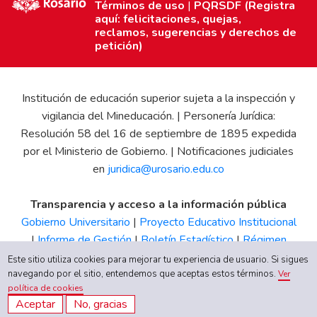
Términos de uso
|
PQRSDF (Registra
aquí: felicitaciones, quejas,
reclamos, sugerencias y derechos de
petición)
Institución de educación superior sujeta a la inspección y
vigilancia del Mineducación. | Personería Jurídica:
Resolución 58 del 16 de septiembre de 1895 expedida
por el Ministerio de Gobierno. | Notificaciones judiciales
en
juridica@urosario.edu.co
Transparencia y acceso a la información pública
Gobierno Universitario
|
Proyecto Educativo Institucional
|
Informe de Gestión
|
Boletín Estadístico
|
Régimen
Tributario
|
Estados Financieros
|
Código de Ética
|
Canal
Este sitio utiliza cookies para mejorar tu experiencia de usuario. Si sigues
de Integridad UR
navegando por el sitio, entendemos que aceptas estos términos.
Ver
política de cookies
Aceptar
No, gracias