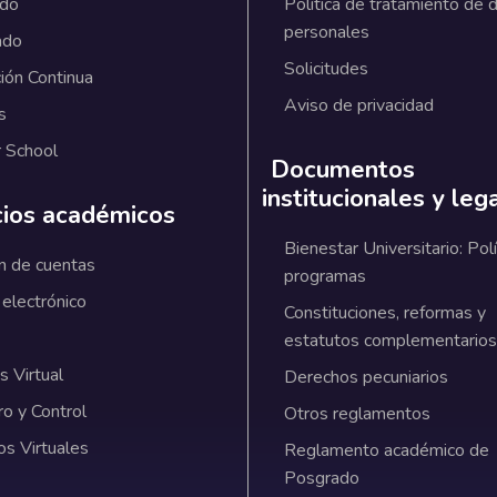
ado
Política de tratamiento de 
personales
ado
Solicitudes
ión Continua
Aviso de privacidad
s
 School
Documentos
institucionales y leg
cios académicos
Bienestar Universitario: Polí
n de cuentas
programas
 electrónico
Constituciones, reformas y
estatutos complementarios
 Virtual
Derechos pecuniarios
ro y Control
Otros reglamentos
os Virtuales
Reglamento académico de
Posgrado