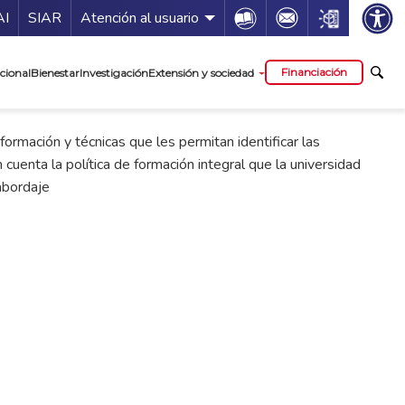
ía de servicios
Icon
Icon
Icon
AI
SIAR
Atención al usuario
cipal
Financiación
cional
Bienestar
Investigación
Extensión y sociedad
ormación y técnicas que les permitan identificar las
cuenta la política de formación integral que la universidad
abordaje