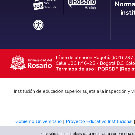
Norm
Normat
con
nosotros.
inst
Línea de atención Bogotá: (601) 29
Calle 12C Nº 6-25 - Bogotá D.C. Col
Términos de uso
|
PQRSDF (Registr
Institución de educación superior sujeta a la inspección y
Gobierno Universitario
|
Proyecto Educativo Institucional
Este sitio utiliza cookies para mejorar tu experiencia