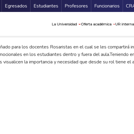
Secundario
Gu
Egresados
Estudiantes
Profesores
Funcionarios
CR
Navegación prin
La Universidad
Oferta académica
UR interna
ñado para los docentes Rosaristas en el cual se les compartirá inf
mocionales en los estudiantes dentro y fuera del aula.Teniendo en 
s visualicen la importancia y necesidad que desde su rol tiene el 