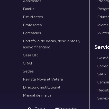
Aspirantes
Pregr
Familia
Posgr
Estudiantes
Educac
Profesores
Idioma
Egresados
Winter
Portafolio de becas, descuentos y
Servi
apoyo financiero
Casa UR
Gestió
CRAI
Correo
Sedes
SIAR
Revista Nova et Vetera
Campus
Directorio institucional
Regist
Manual de marca
Servici
Trabaja