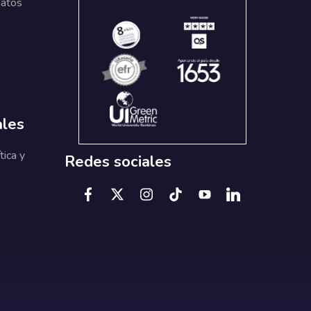
datos
ales
tica y
Redes sociales