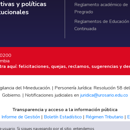
ativas y políticas institucionales
ivas y políticas
Reglamento académico de
itucionales
Pregrado
Reglamentos de Educación
Continuada
7 0200
ombia
a aquí: felicitaciones, quejas, reclamos, sugerencias y de
 vigilancia del Mineducación. | Personería Jurídica: Resolución 58
Gobierno. | Notificaciones judiciales en
juridica@urosario.edu.co
Transparencia y acceso a la información pública
|
Informe de Gestión
|
Boletín Estadístico
|
Régimen Tributario
|
E
UR
 de usuario. Si sigues navegando por el sitio, entendemos