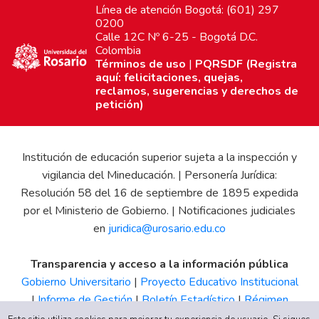
Línea de atención Bogotá: (601) 297
0200
Calle 12C Nº 6-25 - Bogotá D.C.
Colombia
Términos de uso
|
PQRSDF (Registra
aquí: felicitaciones, quejas,
reclamos, sugerencias y derechos de
petición)
Institución de educación superior sujeta a la inspección y
vigilancia del Mineducación. | Personería Jurídica:
Resolución 58 del 16 de septiembre de 1895 expedida
por el Ministerio de Gobierno. | Notificaciones judiciales
en
juridica@urosario.edu.co
Transparencia y acceso a la información pública
Gobierno Universitario
|
Proyecto Educativo Institucional
|
Informe de Gestión
|
Boletín Estadístico
|
Régimen
Tributario
|
Estados Financieros
|
Código de Ética
|
Canal