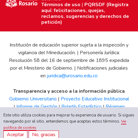
Términos de uso
|
PQRSDF (Registra
aquí: felicitaciones, quejas,
reclamos, sugerencias y derechos de
petición)
Institución de educación superior sujeta a la inspección y
vigilancia del Mineducación. | Personería Jurídica:
Resolución 58 del 16 de septiembre de 1895 expedida
por el Ministerio de Gobierno. | Notificaciones judiciales
en
juridica@urosario.edu.co
Transparencia y acceso a la información pública
Gobierno Universitario
|
Proyecto Educativo Institucional
|
Informe de Gestión
|
Boletín Estadístico
|
Régimen
Tributario
|
Estados Financieros
|
Código de Ética
|
Canal
Este sitio utiliza cookies para mejorar tu experiencia de usuario. Si sigues
de Integridad UR
navegando por el sitio, entendemos que aceptas estos términos.
Ver
política de cookies
Aceptar
No, gracias