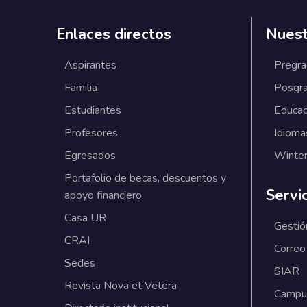
Enlaces directos
Nuest
Aspirantes
Pregr
Familia
Posgr
Estudiantes
Educac
Profesores
Idioma
Egresados
Winter
Portafolio de becas, descuentos y
Servi
apoyo financiero
Casa UR
Gestió
CRAI
Correo
Sedes
SIAR
Revista Nova et Vetera
Campus