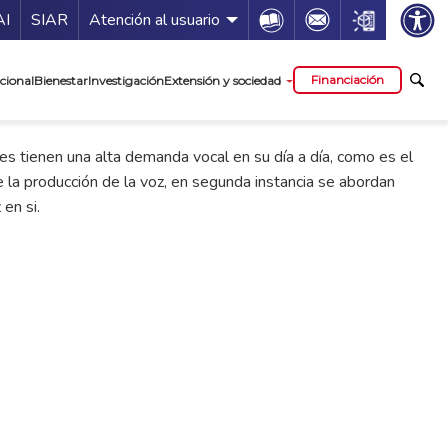
ía de servicios
Icon
Icon
Icon
AI
SIAR
Atención al usuario
cipal
Financiación
cional
Bienestar
Investigación
Extensión y sociedad
es tienen una alta demanda vocal en su día a día, como es el
la producción de la voz, en segunda instancia se abordan
en si.