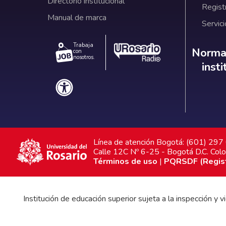
Directorio institucional
Regist
Manual de marca
Servici
Trabaja
Norm
Normat
con
nosotros.
inst
Línea de atención Bogotá: (601) 29
Calle 12C Nº 6-25 - Bogotá D.C. Col
Términos de uso
|
PQRSDF (Registr
Institución de educación superior sujeta a la inspección y