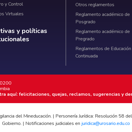
ro y Control
Otros reglamentos
os Virtuales
Reglamento académico de
Posgrado
ativas y políticas institucionales
ivas y políticas
Reglamento académico de
itucionales
Pregrado
Reglamentos de Educación
Continuada
7 0200
ombia
a aquí: felicitaciones, quejas, reclamos, sugerencias y de
 vigilancia del Mineducación. | Personería Jurídica: Resolución 58
Gobierno. | Notificaciones judiciales en
juridica@urosario.edu.co