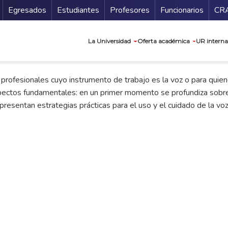
Secundario
Gu
Egresados
Estudiantes
Profesores
Funcionarios
CR
Navegación prin
La Universidad
Oferta académica
UR interna
 profesionales cuyo instrumento de trabajo es la voz o para quien
spectos fundamentales: en un primer momento se profundiza sobre 
 presentan estrategias prácticas para el uso y el cuidado de la voz 