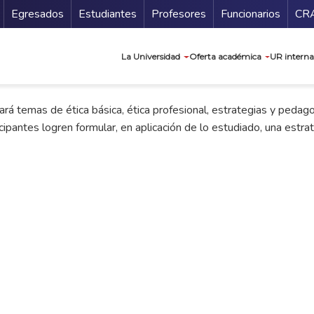
Secundario
Gu
Egresados
Estudiantes
Profesores
Funcionarios
CR
Navegación prin
La Universidad
Oferta académica
UR interna
dará temas de ética básica, ética profesional, estrategias y peda
cipantes logren formular, en aplicación de lo estudiado, una estrate