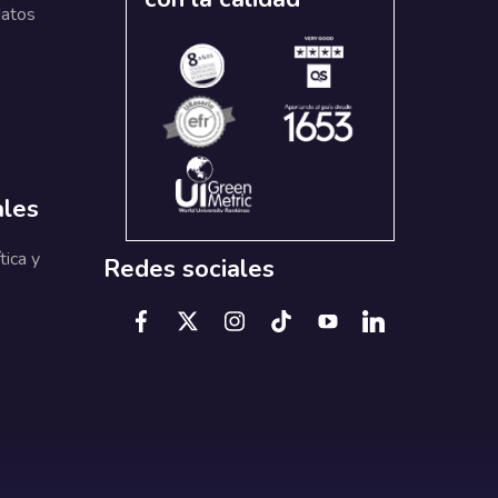
datos
ales
tica y
Redes sociales