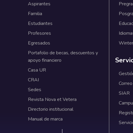
Aspirantes
Pregr
Familia
Posgr
Estudiantes
Educac
Profesores
Idioma
Egresados
Winter
Portafolio de becas, descuentos y
Servi
apoyo financiero
Casa UR
Gestió
CRAI
Correo
Sedes
SIAR
Revista Nova et Vetera
Campus
Directorio institucional
Regist
Manual de marca
Servici