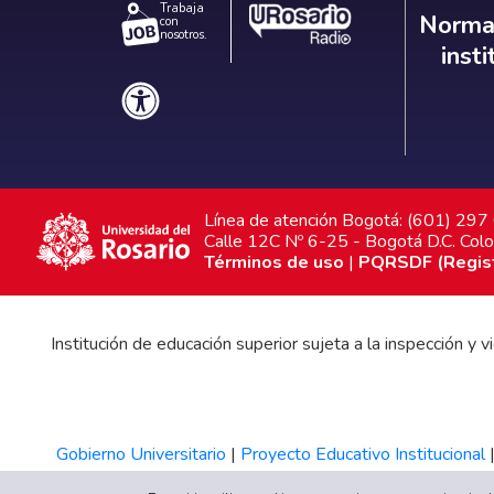
Trabaja
Norm
Normat
con
nosotros.
inst
Línea de atención Bogotá: (601) 29
Calle 12C Nº 6-25 - Bogotá D.C. Col
Términos de uso
|
PQRSDF (Registr
Institución de educación superior sujeta a la inspección y
Gobierno Universitario
|
Proyecto Educativo Institucional