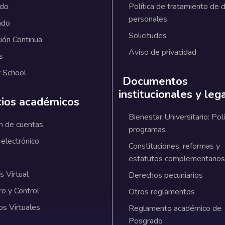
ado
Política de tratamiento de 
personales
ado
Solicitudes
ión Continua
Aviso de privacidad
s
 School
Documentos
institucionales y leg
cios académicos
Bienestar Universitario: Polí
n de cuentas
programas
 electrónico
Constituciones, reformas y
estatutos complementarios
 Virtual
Derechos pecuniarios
ro y Control
Otros reglamentos
os Virtuales
Reglamento académico de
Posgrado