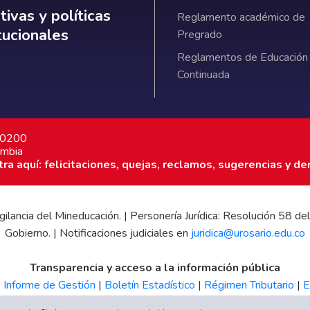
ativas y políticas institucionales
ivas y políticas
Reglamento académico de
itucionales
Pregrado
Reglamentos de Educación
Continuada
7 0200
ombia
a aquí: felicitaciones, quejas, reclamos, sugerencias y de
 vigilancia del Mineducación. | Personería Jurídica: Resolución 58
Gobierno. | Notificaciones judiciales en
juridica@urosario.edu.co
Transparencia y acceso a la información pública
|
Informe de Gestión
|
Boletín Estadístico
|
Régimen Tributario
|
E
UR