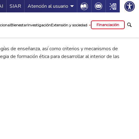
ía de servicios
Icon
Icon
Icon
AI
SIAR
Atención al usuario
cipal
Financiación
cional
Bienestar
Investigación
Extensión y sociedad
gogías de enseñanza, así como criterios y mecanismos de
gia de formación ética para desarrollar al interior de las