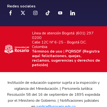
Redes sociales
Línea de atención Bogotá: (601) 297
0200
Calle 12C Nº 6-25 - Bogotá D.C.
Colombia
Términos de uso
|
PQRSDF (Registra
aquí: felicitaciones, quejas,
reclamos, sugerencias y derechos de
petición)
Institución de educación superior sujeta a la inspección y
vigilancia del Mineducación. | Personería Jurídica:
Resolución 58 del 16 de septiembre de 1895 expedida
por el Ministerio de Gobierno. | Notificaciones judiciales
en
juridica@urosario.edu.co