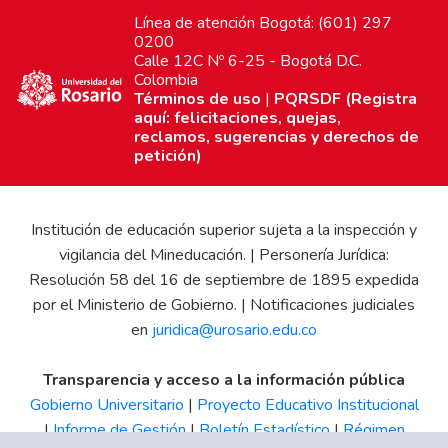
Línea de atención Bogotá: (601) 297
0200
Calle 12C Nº 6-25 - Bogotá D.C.
Colombia
Términos de uso
|
PQRSDF (Registra
aquí: felicitaciones, quejas,
reclamos, sugerencias y derechos de
petición)
Institución de educación superior sujeta a la inspección y
vigilancia del Mineducación. | Personería Jurídica:
Resolución 58 del 16 de septiembre de 1895 expedida
por el Ministerio de Gobierno. | Notificaciones judiciales
en
juridica@urosario.edu.co
Transparencia y acceso a la información pública
Gobierno Universitario
|
Proyecto Educativo Institucional
|
Informe de Gestión
|
Boletín Estadístico
|
Régimen