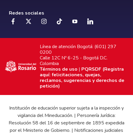
Redes sociales
Línea de atención Bogotá: (601) 297
0200
Calle 12C Nº 6-25 - Bogotá D.C.
Colombia
Términos de uso
|
PQRSDF (Registra
aquí: felicitaciones, quejas,
reclamos, sugerencias y derechos de
petición)
Institución de educación superior sujeta a la inspección y
vigilancia del Mineducación. | Personería Jurídica:
Resolución 58 del 16 de septiembre de 1895 expedida
por el Ministerio de Gobierno. | Notificaciones judiciales