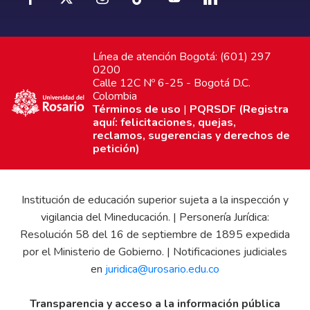
Línea de atención Bogotá: (601) 297
0200
Calle 12C Nº 6-25 - Bogotá D.C.
Colombia
Términos de uso
|
PQRSDF (Registra
aquí: felicitaciones, quejas,
reclamos, sugerencias y derechos de
petición)
Institución de educación superior sujeta a la inspección y
vigilancia del Mineducación. | Personería Jurídica:
Resolución 58 del 16 de septiembre de 1895 expedida
por el Ministerio de Gobierno. | Notificaciones judiciales
en
juridica@urosario.edu.co
Transparencia y acceso a la información pública