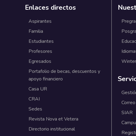
Enlaces directos
Nuest
Aspirantes
Pregr
Familia
Posgr
Estudiantes
Educac
Profesores
Idioma
Egresados
Winter
Portafolio de becas, descuentos y
Servi
apoyo financiero
Casa UR
Gestió
CRAI
Correo
Sedes
SIAR
Revista Nova et Vetera
Campus
Directorio institucional
Regist