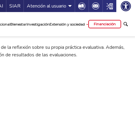
ía de servicios
Icon
Icon
Icon
AI
SIAR
Atención al usuario
cipal
Financiación
cional
Bienestar
Investigación
Extensión y sociedad
 de la reflexión sobre su propia práctica evaluativa. Además,
ión de resultados de las evaluaciones.