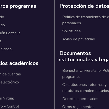
ros programas
Protección de dato
ado
Política de tratamiento de 
personales
ado
Solicitudes
ión Continua
Aviso de privacidad
s
 School
Documentos
institucionales y leg
cios académicos
Bienestar Universitario: Polí
n de cuentas
programas
 electrónico
Constituciones, reformas y
estatutos complementarios
 Virtual
Derechos pecuniarios
ro y Control
Otros reglamentos