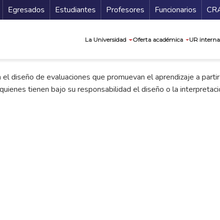
Secundario
Gu
Egresados
Estudiantes
Profesores
Funcionarios
CR
Navegación prin
La Universidad
Oferta académica
UR interna
n el diseño de evaluaciones que promuevan el aprendizaje a partir
quienes tienen bajo su responsabilidad el diseño o la interpretac