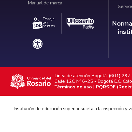
Manual de marca
Servici
Trabaja
Norm
Normat
con
nosotros.
inst
Línea de atención Bogotá: (601) 29
Calle 12C Nº 6-25 - Bogotá D.C. Col
Términos de uso
|
PQRSDF (Registr
Institución de educación superior sujeta a la inspección y