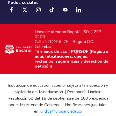
Redes sociales
Línea de atención Bogotá: (601) 297
0200
Calle 12C Nº 6-25 - Bogotá D.C.
Colombia
Términos de uso
|
PQRSDF (Registra
aquí: felicitaciones, quejas,
reclamos, sugerencias y derechos de
petición)
Institución de educación superior sujeta a la inspección y
vigilancia del Mineducación. | Personería Jurídica:
Resolución 58 del 16 de septiembre de 1895 expedida
por el Ministerio de Gobierno. | Notificaciones judiciales
en
juridica@urosario.edu.co