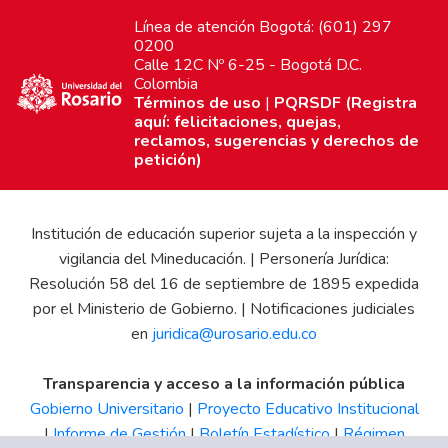
Línea de atención Bogotá: (601) 297
0200
Calle 12C Nº 6-25 - Bogotá D.C.
Colombia
Términos de uso
|
PQRSDF (Registra
aquí: felicitaciones, quejas,
reclamos, sugerencias y derechos de
petición)
Institución de educación superior sujeta a la inspección y
vigilancia del Mineducación. | Personería Jurídica:
Resolución 58 del 16 de septiembre de 1895 expedida
por el Ministerio de Gobierno. | Notificaciones judiciales
en
juridica@urosario.edu.co
Transparencia y acceso a la información pública
Gobierno Universitario
|
Proyecto Educativo Institucional
|
Informe de Gestión
|
Boletín Estadístico
|
Régimen