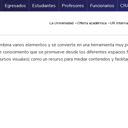
Secundario
Gu
Egresados
Estudiantes
Profesores
Funcionarios
CR
Navegación prin
La Universidad
Oferta académica
UR interna
mbina varios elementos y se convierte en una herramienta muy pe
 de conocimiento que se promueve desde los diferentes espacios fo
cursos visuales) como un recurso para mediar contenidos y facilit