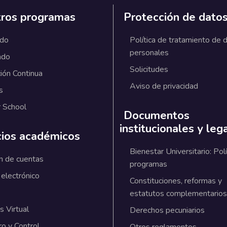
ros programas
Protección de dato
ado
Política de tratamiento de 
personales
ado
Solicitudes
ión Continua
Aviso de privacidad
s
 School
Documentos
institucionales y leg
cios académicos
Bienestar Universitario: Polí
n de cuentas
programas
 electrónico
Constituciones, reformas y
estatutos complementarios
 Virtual
Derechos pecuniarios
ro y Control