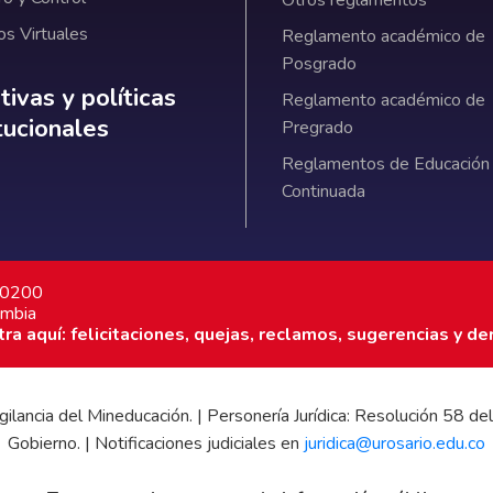
Otros reglamentos
os Virtuales
Reglamento académico de
Posgrado
ativas y políticas institucionales
ivas y políticas
Reglamento académico de
itucionales
Pregrado
Reglamentos de Educación
Continuada
7 0200
ombia
a aquí: felicitaciones, quejas, reclamos, sugerencias y de
 vigilancia del Mineducación. | Personería Jurídica: Resolución 58
Gobierno. | Notificaciones judiciales en
juridica@urosario.edu.co