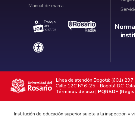
Manual de marca
Servici
Trabaja
Norm
Normat
con
nosotros.
inst
Línea de atención Bogotá: (601) 29
Calle 12C Nº 6-25 - Bogotá D.C. Col
Términos de uso
|
PQRSDF (Registr
Institución de educación superior sujeta a la inspección y