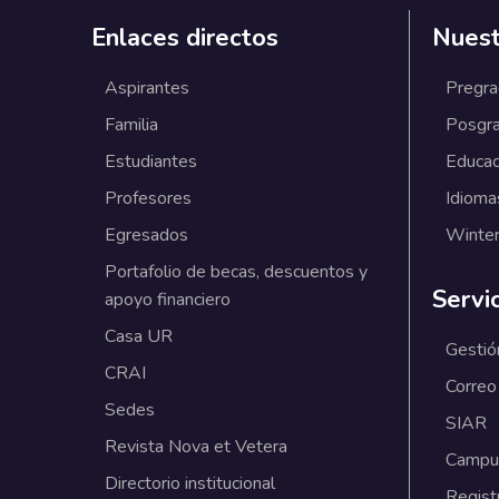
Enlaces directos
Nuest
Aspirantes
Pregr
Familia
Posgr
Estudiantes
Educac
Profesores
Idioma
Egresados
Winter
Portafolio de becas, descuentos y
Servi
apoyo financiero
Casa UR
Gestió
CRAI
Correo
Sedes
SIAR
Revista Nova et Vetera
Campus
Directorio institucional
Regist