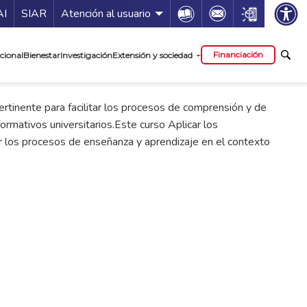
ía de servicios
Icon
Icon
Icon
AI
SIAR
Atención al usuario
cipal
Financiación
cional
Bienestar
Investigación
Extensión y sociedad
rtinente para facilitar los procesos de comprensión y de
rmativos universitarios.Este curso Aplicar los
ar los procesos de enseñanza y aprendizaje en el contexto