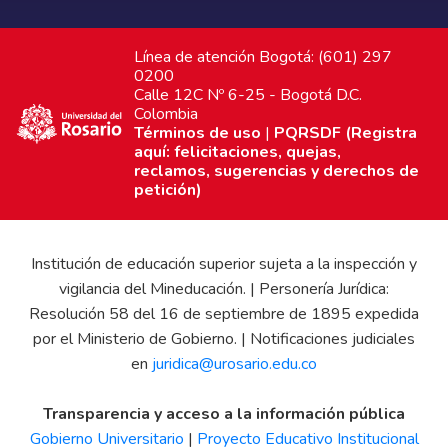
Línea de atención Bogotá: (601) 297
0200
Calle 12C Nº 6-25 - Bogotá D.C.
Colombia
Términos de uso
|
PQRSDF (Registra
aquí: felicitaciones, quejas,
reclamos, sugerencias y derechos de
petición)
Institución de educación superior sujeta a la inspección y
vigilancia del Mineducación. | Personería Jurídica:
Resolución 58 del 16 de septiembre de 1895 expedida
por el Ministerio de Gobierno. | Notificaciones judiciales
en
juridica@urosario.edu.co
Transparencia y acceso a la información pública
Gobierno Universitario
|
Proyecto Educativo Institucional