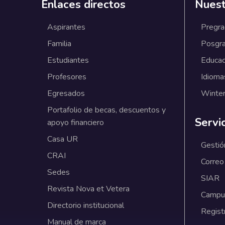
Enlaces directos
Nuest
Aspirantes
Pregr
Familia
Posgr
Estudiantes
Educac
Profesores
Idioma
Egresados
Winter
Portafolio de becas, descuentos y
Servi
apoyo financiero
Casa UR
Gestió
CRAI
Correo
Sedes
SIAR
Revista Nova et Vetera
Campus
Directorio institucional
Regist
Manual de marca