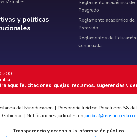
os Virtuales
Reglamento académico de
Posgrado
ativas y políticas institucionales
ivas y políticas
Reglamento académico de
itucionales
Pregrado
Reglamentos de Educación
Continuada
7 0200
ombia
a aquí: felicitaciones, quejas, reclamos, sugerencias y de
 vigilancia del Mineducación. | Personería Jurídica: Resolución 58
Gobierno. | Notificaciones judiciales en
juridica@urosario.edu.co
Transparencia y acceso a la información pública