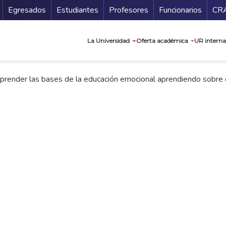
Secundario
Gu
Egresados
Estudiantes
Profesores
Funcionarios
CR
Navegación prin
La Universidad
Oferta académica
UR interna
prender las bases de la educación emocional aprendiendo sobre e