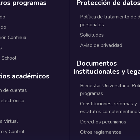
ros programas
Protección de dato
ado
Política de tratamiento de 
personales
ado
Solicitudes
ión Continua
Aviso de privacidad
s
 School
Documentos
institucionales y leg
cios académicos
Bienestar Universitario: Polí
n de cuentas
programas
 electrónico
Constituciones, reformas y
estatutos complementarios
 Virtual
Derechos pecuniarios
ro y Control
Otros reglamentos