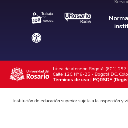
Servici
Trabaja
Norm
Normat
con
nosotros.
inst
Línea de atención Bogotá: (601) 29
Calle 12C Nº 6-25 - Bogotá D.C. Col
Términos de uso
|
PQRSDF (Registr
Institución de educación superior sujeta a la inspección y