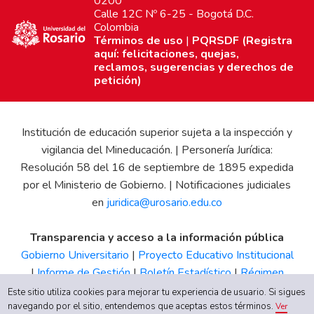
0200
Calle 12C Nº 6-25 - Bogotá D.C.
Colombia
Términos de uso
|
PQRSDF (Registra
aquí: felicitaciones, quejas,
reclamos, sugerencias y derechos de
petición)
Institución de educación superior sujeta a la inspección y
vigilancia del Mineducación. | Personería Jurídica:
Resolución 58 del 16 de septiembre de 1895 expedida
por el Ministerio de Gobierno. | Notificaciones judiciales
en
juridica@urosario.edu.co
Transparencia y acceso a la información pública
Gobierno Universitario
|
Proyecto Educativo Institucional
|
Informe de Gestión
|
Boletín Estadístico
|
Régimen
Tributario
|
Estados Financieros
|
Código de Ética
|
Canal
Este sitio utiliza cookies para mejorar tu experiencia de usuario. Si sigues
de Integridad UR
navegando por el sitio, entendemos que aceptas estos términos.
Ver