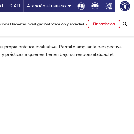
ía de servicios
Icon
Icon
Icon
AI
SIAR
Atención al usuario
cipal
Financiación
cional
Bienestar
Investigación
Extensión y sociedad
u propia práctica evaluativa. Permite ampliar la perspectiva
y prácticas a quienes tienen bajo su responsabilidad el