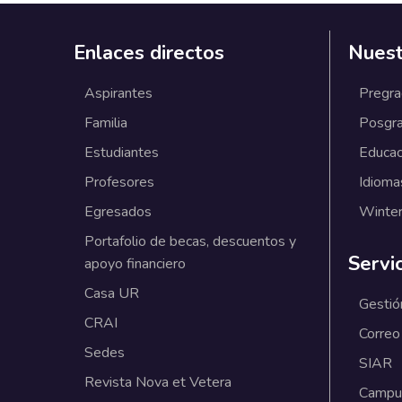
Enlaces directos
Nuest
Aspirantes
Pregr
Familia
Posgr
Estudiantes
Educac
Profesores
Idioma
Egresados
Winter
Portafolio de becas, descuentos y
Servi
apoyo financiero
Casa UR
Gestió
CRAI
Correo
Sedes
SIAR
Revista Nova et Vetera
Campus