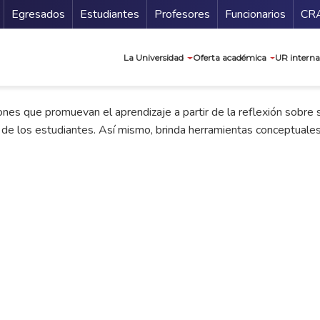
Secundario
Gu
Egresados
Estudiantes
Profesores
Funcionarios
CR
Navegación prin
La Universidad
Oferta académica
UR interna
ones que promuevan el aprendizaje a partir de la reflexión sobre s
 de los estudiantes. Así mismo, brinda herramientas conceptuales 