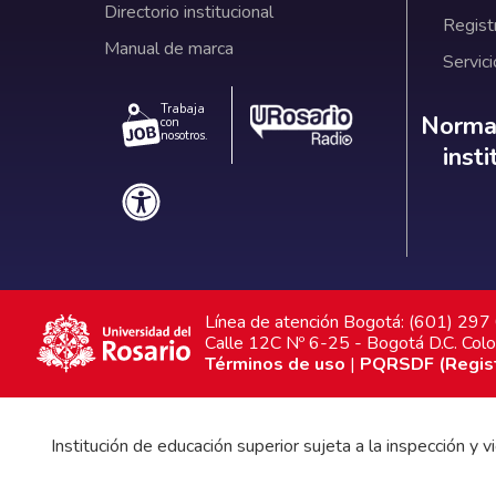
Directorio institucional
Regist
Manual de marca
Servici
Trabaja
Norm
Normat
con
nosotros.
inst
Línea de atención Bogotá: (601) 29
Calle 12C Nº 6-25 - Bogotá D.C. Col
Términos de uso
|
PQRSDF (Registr
Institución de educación superior sujeta a la inspección y