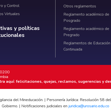
ro y Control
Otros reglamentos
os Virtuales
Reglamento académico de
Posgrado
ativas y políticas institucionales
ivas y políticas
Reglamento académico de
itucionales
Pregrado
Reglamentos de Educación
Continuada
7 0200
ombia
a aquí: felicitaciones, quejas, reclamos, sugerencias y de
 vigilancia del Mineducación. | Personería Jurídica: Resolución 58
Gobierno. | Notificaciones judiciales en
juridica@urosario.edu.co