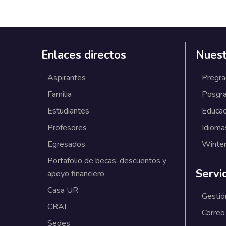
Enlaces directos
Nuest
Aspirantes
Pregr
Familia
Posgr
Estudiantes
Educac
Profesores
Idioma
Egresados
Winter
Portafolio de becas, descuentos y
Servi
apoyo financiero
Casa UR
Gestió
CRAI
Correo
Sedes