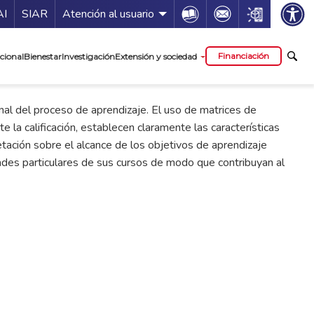
ía de servicios
Icon
Icon
Icon
AI
SIAR
Atención al usuario
cipal
Financiación
cional
Bienestar
Investigación
Extensión y sociedad
inal del proceso de aprendizaje. El uso de matrices de
 la calificación, establecen claramente las características
pretación sobre el alcance de los objetivos de aprendizaje
ades particulares de sus cursos de modo que contribuyan al