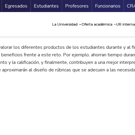
Secundario
Gu
Egresados
Estudiantes
Profesores
Funcionarios
CR
Navegación prin
La Universidad
Oferta académica
UR interna
alorar los diferentes productos de los estudiantes durante y al f
beneficios frente a este reto. Por ejemplo, ahorran tiempo durante
ento y la calificación, y finalmente, contribuyen a una mejor inter
 aproximarán al diseño de rúbricas que se adecuen a las necesid