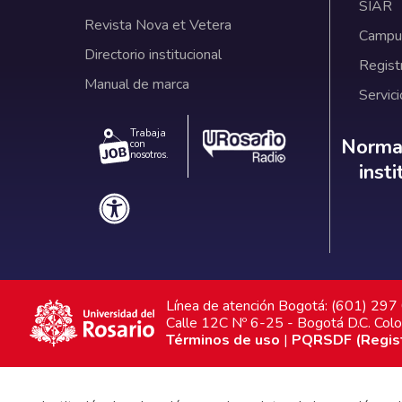
SIAR
Revista Nova et Vetera
Campus
Directorio institucional
Regist
Manual de marca
Servici
Trabaja
Norm
Normat
con
nosotros.
inst
Línea de atención Bogotá: (601) 29
Calle 12C Nº 6-25 - Bogotá D.C. Col
Términos de uso
|
PQRSDF (Registr