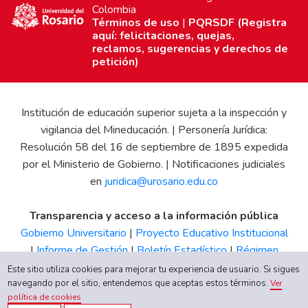
Colombia
Términos de uso
|
PQRSDF (Registra
aquí: felicitaciones, quejas,
reclamos, sugerencias y derechos de
petición)
Institución de educación superior sujeta a la inspección y
vigilancia del Mineducación. | Personería Jurídica:
Resolución 58 del 16 de septiembre de 1895 expedida
por el Ministerio de Gobierno. | Notificaciones judiciales
en
juridica@urosario.edu.co
Transparencia y acceso a la información pública
Gobierno Universitario
|
Proyecto Educativo Institucional
|
Informe de Gestión
|
Boletín Estadístico
|
Régimen
Tributario
|
Estados Financieros
|
Código de Ética
|
Canal
Este sitio utiliza cookies para mejorar tu experiencia de usuario. Si sigues
de Integridad UR
navegando por el sitio, entendemos que aceptas estos términos.
Ver
política de cookies