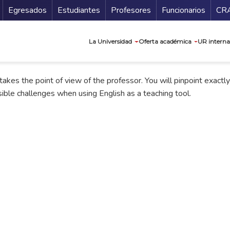
Secundario
Gu
Egresados
Estudiantes
Profesores
Funcionarios
CR
Navegación prin
La Universidad
Oferta académica
UR interna
takes the point of view of the professor. You will pinpoint exactl
sible challenges when using English as a teaching tool.