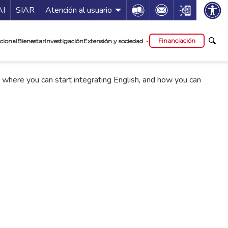
ía de servicios
Icon
Icon
Icon
AI
SIAR
Atención al usuario
cipal
Financiación
cional
Bienestar
Investigación
Extensión y sociedad
y where you can start integrating English, and how you can