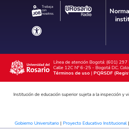
Trabaja
Norm
Normat
con
nosotros.
inst
Línea de atención Bogotá: (601) 29
Calle 12C Nº 6-25 - Bogotá D.C. Col
Términos de uso
|
PQRSDF (Registr
Institución de educación superior sujeta a la inspección y
Gobierno Universitario
|
Proyecto Educativo Institucional