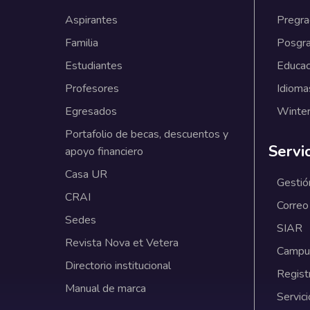
Aspirantes
Pregr
Familia
Posgr
Estudiantes
Educac
Profesores
Idioma
Egresados
Winter
Portafolio de becas, descuentos y
Servi
apoyo financiero
Casa UR
Gestió
CRAI
Correo
Sedes
SIAR
Revista Nova et Vetera
Campus
Directorio institucional
Regist
Manual de marca
Servici