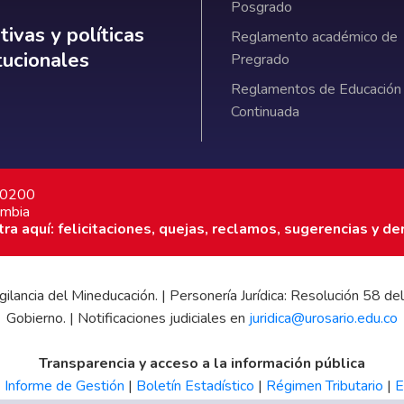
Posgrado
ativas y políticas institucionales
ivas y políticas
Reglamento académico de
itucionales
Pregrado
Reglamentos de Educación
Continuada
7 0200
ombia
a aquí: felicitaciones, quejas, reclamos, sugerencias y de
 vigilancia del Mineducación. | Personería Jurídica: Resolución 58
Gobierno. | Notificaciones judiciales en
juridica@urosario.edu.co
Transparencia y acceso a la información pública
|
Informe de Gestión
|
Boletín Estadístico
|
Régimen Tributario
|
E