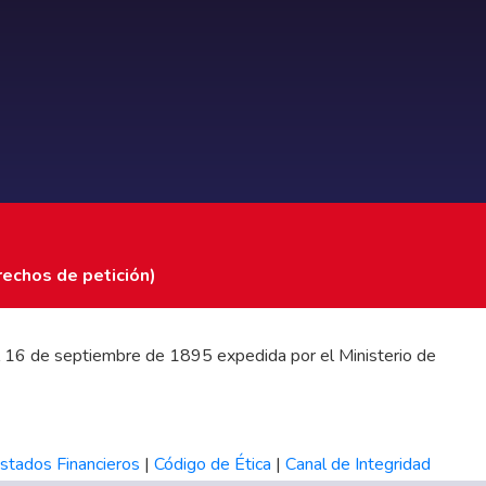
rechos de petición)
 del 16 de septiembre de 1895 expedida por el Ministerio de
stados Financieros
|
Código de Ética
|
Canal de Integridad