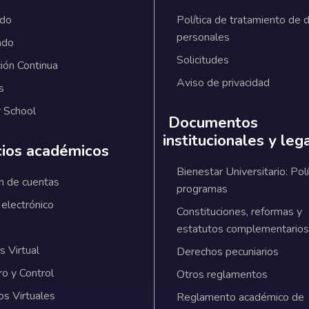
ado
Política de tratamiento de 
personales
ado
Solicitudes
ión Continua
Aviso de privacidad
s
 School
Documentos
institucionales y leg
cios académicos
Bienestar Universitario: Polí
n de cuentas
programas
 electrónico
Constituciones, reformas y
estatutos complementarios
 Virtual
Derechos pecuniarios
ro y Control
Otros reglamentos
os Virtuales
Reglamento académico de