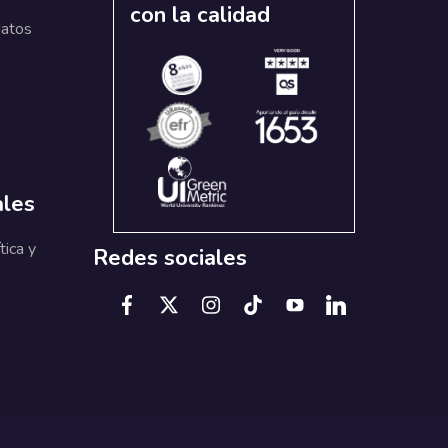
con la calidad
datos
ales
tica y
Redes sociales