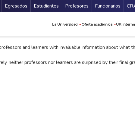
Secundario
Gu
Egresados
Estudiantes
Profesores
Funcionarios
CR
Navegación prin
La Universidad
Oferta académica
UR interna
rofessors and learners with invaluable information about what th
y, neither professors nor learners are surprised by their final gr