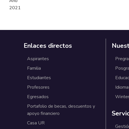
Año
2021
Enlaces directos
Nuest
Aspirantes
Pregr
Familia
Posgr
Estudiantes
Educac
Profesores
Idioma
Egresados
Winter
Portafolio de becas, descuentos y
Servi
apoyo financiero
Casa UR
Gestió