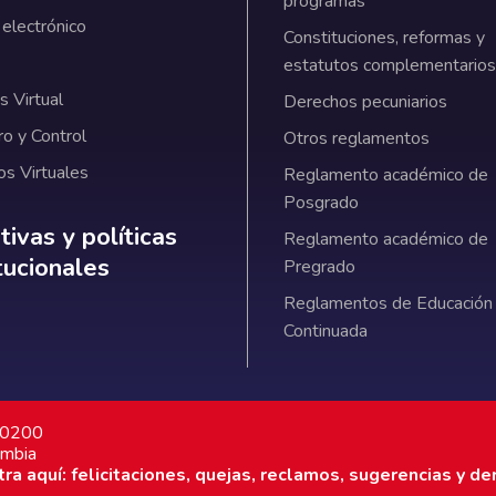
programas
 electrónico
Constituciones, reformas y
estatutos complementarios
 Virtual
Derechos pecuniarios
ro y Control
Otros reglamentos
os Virtuales
Reglamento académico de
Posgrado
ativas y políticas institucionales
ivas y políticas
Reglamento académico de
itucionales
Pregrado
Reglamentos de Educación
Continuada
7 0200
ombia
a aquí: felicitaciones, quejas, reclamos, sugerencias y de