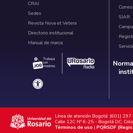
CRAI
Correo
Sedes
SIAR
Revista Nova et Vetera
Campus
Directorio institucional
Regist
Manual de marca
Servici
Trabaja
Norm
Normat
con
nosotros.
inst
Línea de atención Bogotá: (601) 29
Calle 12C Nº 6-25 - Bogotá D.C. Col
Términos de uso
|
PQRSDF (Registr