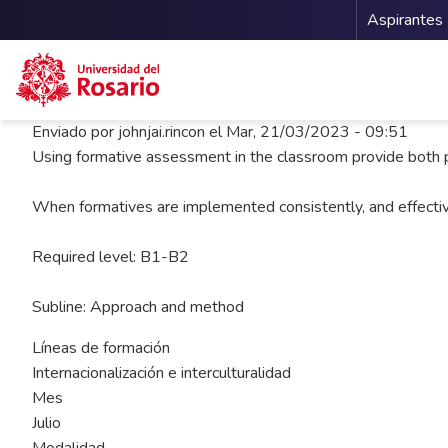
Menu 
Aspirantes
Pasar al contenido principal
Enviado por
johnjai.rincon
el
Mar, 21/03/2023 - 09:51
Using formative assessment in the classroom provide both p
When formatives are implemented consistently, and effectivel
Required level: B1-B2
Subline: Approach and method
Líneas de formación
Internacionalización e interculturalidad
Mes
Julio