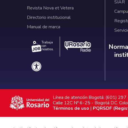
SIAR
Revista Nova et Vetera
Campus
Directorio institucional
Regist
Manual de marca
Servici
Trabaja
Norm
Normat
con
nosotros.
inst
Línea de atención Bogotá: (601) 29
Calle 12C Nº 6-25 - Bogotá D.C. Col
Términos de uso
|
PQRSDF (Registr