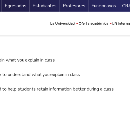
Secundario
Gu
Egresados
Estudiantes
Profesores
Funcionarios
CR
Navegación prin
La Universidad
Oferta académica
UR interna
in what you explain in class
 to understand what you explain in class
to help students retain information better during a class