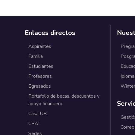
Enlaces directos
Nuest
Aspirantes
Pregr
Familia
Posgr
Estudiantes
Educac
Profesores
Idioma
Egresados
Winter
Portafolio de becas, descuentos y
Servi
apoyo financiero
Casa UR
Gestió
CRAI
Correo
Sedes