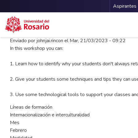
Menu 
Aspirantes
Pasar al contenido principal
Enviado por
johnjai.rincon
el
Mar, 21/03/2023 - 09:22
In this workshop you can:
1. Learn how to identify why your students don't always reta
2. Give your students some techniques and tips they can use
3. Use some technological tools to support your classes and 
Líneas de formación
Internacionalización e interculturalidad
Mes
Febrero