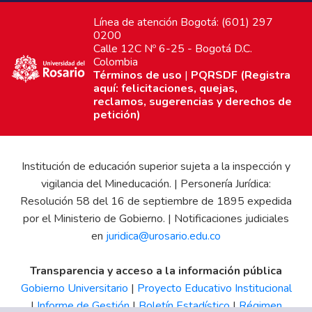
Línea de atención Bogotá: (601) 297
0200
Calle 12C Nº 6-25 - Bogotá D.C.
Colombia
Términos de uso
|
PQRSDF (Registra
aquí: felicitaciones, quejas,
reclamos, sugerencias y derechos de
petición)
Institución de educación superior sujeta a la inspección y
vigilancia del Mineducación. | Personería Jurídica:
Resolución 58 del 16 de septiembre de 1895 expedida
por el Ministerio de Gobierno. | Notificaciones judiciales
en
juridica@urosario.edu.co
Transparencia y acceso a la información pública
Gobierno Universitario
|
Proyecto Educativo Institucional
|
Informe de Gestión
|
Boletín Estadístico
|
Régimen