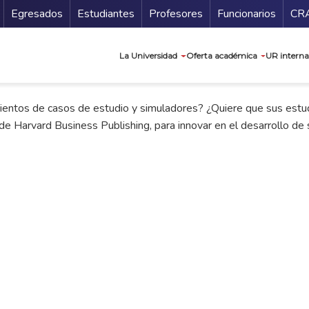
Secundario
Gu
Egresados
Estudiantes
Profesores
Funcionarios
CR
Navegación prin
La Universidad
Oferta académica
UR interna
ientos de casos de estudio y simuladores? ¿Quiere que sus estud
 de Harvard Business Publishing, para innovar en el desarrollo de 