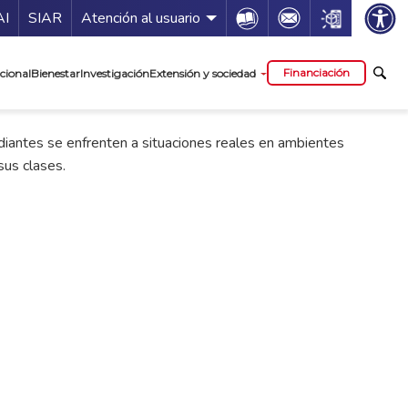
ía de servicios
Icon
Icon
Icon
AI
SIAR
Atención al usuario
cipal
Financiación
cional
Bienestar
Investigación
Extensión y sociedad
iantes se enfrenten a situaciones reales en ambientes
sus clases.