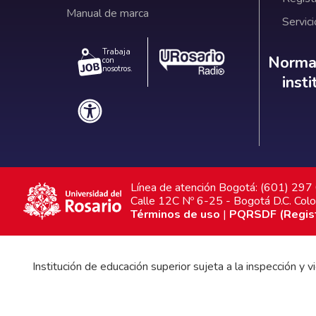
Manual de marca
Servici
Trabaja
Norm
Normat
con
nosotros.
inst
Línea de atención Bogotá: (601) 29
Calle 12C Nº 6-25 - Bogotá D.C. Col
Términos de uso
|
PQRSDF (Registr
Institución de educación superior sujeta a la inspección y