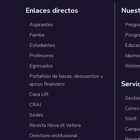
Enlaces directos
Nuest
Aspirantes
Pregr
Familia
Posgr
Estudiantes
Educac
Profesores
Idioma
Egresados
Winter
Portafolio de becas, descuentos y
Servi
apoyo financiero
Casa UR
Gestió
CRAI
Correo
Sedes
SIAR
Revista Nova et Vetera
Campus
Directorio institucional
Regist