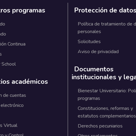
ros programas
Protección de dato
ado
Política de tratamiento de 
personales
ado
Solicitudes
ión Continua
Aviso de privacidad
s
 School
Documentos
institucionales y leg
cios académicos
Bienestar Universitario: Polí
n de cuentas
programas
 electrónico
Constituciones, reformas y
estatutos complementarios
 Virtual
Derechos pecuniarios
ro y Control