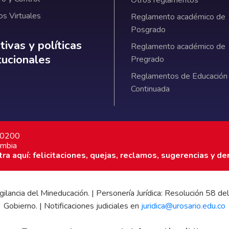
Otros reglamentos
os Virtuales
Reglamento académico de
Posgrado
ativas y políticas institucionales
ivas y políticas
Reglamento académico de
itucionales
Pregrado
Reglamentos de Educación
Continuada
7 0200
ombia
a aquí: felicitaciones, quejas, reclamos, sugerencias y de
 vigilancia del Mineducación. | Personería Jurídica: Resolución 58
Gobierno. | Notificaciones judiciales en
juridica@urosario.edu.co