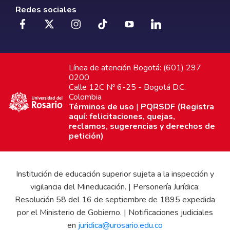
Redes sociales
Línea de atención Bogotá: (601) 297
0200
Calle 12C Nº 6-25 - Bogotá D.C.
Colombia
Términos de uso
|
PQRSDF (Registra
aquí: felicitaciones, quejas,
reclamos, sugerencias y derechos de
petición)
Institución de educación superior sujeta a la inspección y
vigilancia del Mineducación. | Personería Jurídica:
Resolución 58 del 16 de septiembre de 1895 expedida
por el Ministerio de Gobierno. | Notificaciones judiciales
en
juridica@urosario.edu.co