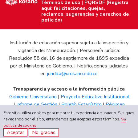
Términos de uso
|
PQRSDF (Registra
aquí: felicitaciones, quejas,
reclamos, sugerencias y derechos de
petición)
Institución de educación superior sujeta a la inspección y
vigilancia del Mineducación. | Personería Jurídica:
Resolución 58 del 16 de septiembre de 1895 expedida
por el Ministerio de Gobierno. | Notificaciones judiciales
en
juridica@urosario.edu.co
Transparencia y acceso a la información pública
Gobierno Universitario
|
Proyecto Educativo Institucional
|
Informe de Gestión
|
Boletín Estadístico
|
Régimen
Tributario
|
Estados Financieros
|
Código de Ética
|
Canal
Este sitio utiliza cookies para mejorar tu experiencia de usuario. Si sigues
de Integridad UR
navegando por el sitio, entendemos que aceptas estos términos.
Ver
política de cookies
Aceptar
No, gracias