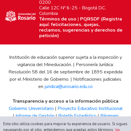
0200
Calle 12C Nº 6-25 - Bogotá D.C.
Colombia
Términos de uso
|
PQRSDF (Registra
aquí: felicitaciones, quejas,
reclamos, sugerencias y derechos de
petición)
Institución de educación superior sujeta a la inspección y
vigilancia del Mineducación. | Personería Jurídica:
Resolución 58 del 16 de septiembre de 1895 expedida
por el Ministerio de Gobierno. | Notificaciones judiciales
en
juridica@urosario.edu.co
Transparencia y acceso a la información pública
Gobierno Universitario
|
Proyecto Educativo Institucional
|
Informe de Gestión
|
Boletín Estadístico
|
Régimen
Tributario
|
Estados Financieros
|
Código de Ética
|
Canal
Este sitio utiliza cookies para mejorar tu experiencia de usuario. Si sigues
de Integridad UR
navegando por el sitio, entendemos que aceptas estos términos.
Ver