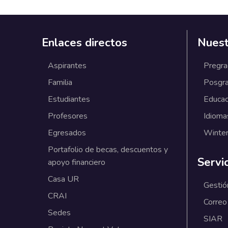
Enlaces directos
Nuest
Aspirantes
Pregr
Familia
Posgr
Estudiantes
Educac
Profesores
Idioma
Egresados
Winter
Portafolio de becas, descuentos y
Servi
apoyo financiero
Casa UR
Gestió
CRAI
Correo
Sedes
SIAR