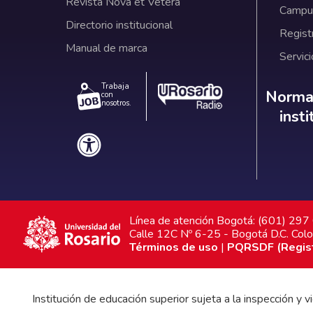
Revista Nova et Vetera
Campus
Directorio institucional
Regist
Manual de marca
Servici
Trabaja
Norm
Normat
con
nosotros.
inst
Línea de atención Bogotá: (601) 29
Calle 12C Nº 6-25 - Bogotá D.C. Col
Términos de uso
|
PQRSDF (Registr
Institución de educación superior sujeta a la inspección y