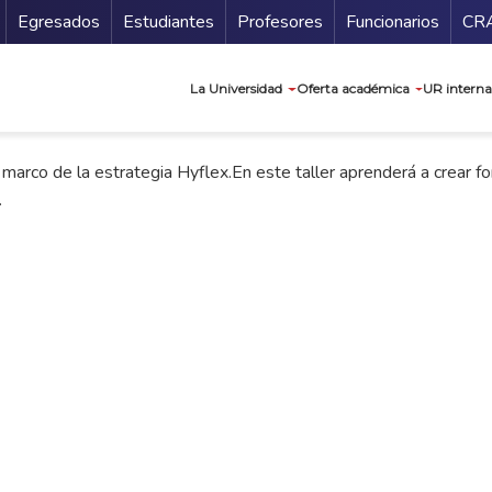
Secundario
Gu
Egresados
Estudiantes
Profesores
Funcionarios
CR
Navegación prin
La Universidad
Oferta académica
UR interna
 marco de la estrategia Hyflex.En este taller aprenderá a crear for
.