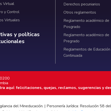
 Virtual
Derechos pecuniarios
ro y Control
Otros reglamentos
os Virtuales
Reglamento académico de
Posgrado
ativas y políticas institucionales
ivas y políticas
Reglamento académico de
itucionales
Pregrado
Reglamentos de Educación
Continuada
7 0200
ombia
a aquí: felicitaciones, quejas, reclamos, sugerencias y de
 vigilancia del Mineducación. | Personería Jurídica: Resolución 58