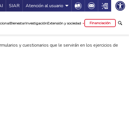
ía de servicios
Icon
Icon
Icon
AI
SIAR
Atención al usuario
cipal
Financiación
cional
Bienestar
Investigación
Extensión y sociedad
mularios y cuestionarios que le servirán en los ejercicios de