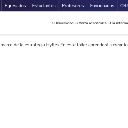
Secundario
Gu
Egresados
Estudiantes
Profesores
Funcionarios
CR
Navegación prin
La Universidad
Oferta académica
UR interna
 marco de la estrategia Hyflex.En este taller aprenderá a crear for
.