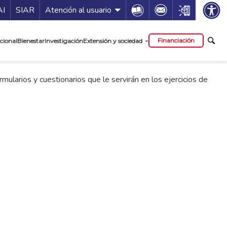
ía de servicios
Icon
Icon
Icon
AI
SIAR
Atención al usuario
cipal
Financiación
cional
Bienestar
Investigación
Extensión y sociedad
mularios y cuestionarios que le servirán en los ejercicios de