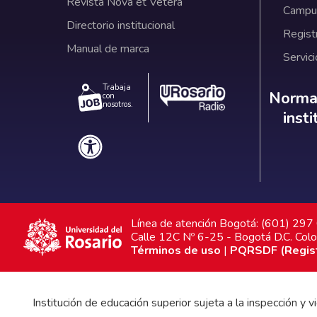
Revista Nova et Vetera
Campus
Directorio institucional
Regist
Manual de marca
Servici
Trabaja
Norm
Normat
con
nosotros.
inst
Línea de atención Bogotá: (601) 29
Calle 12C Nº 6-25 - Bogotá D.C. Col
Términos de uso
|
PQRSDF (Registr
Institución de educación superior sujeta a la inspección y