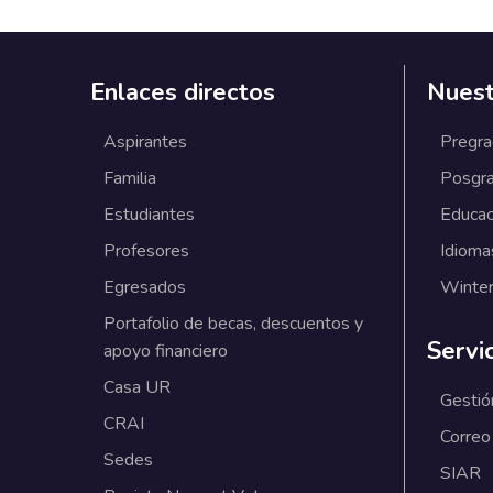
Enlaces directos
Nuest
Aspirantes
Pregr
Familia
Posgr
Estudiantes
Educac
Profesores
Idioma
Egresados
Winter
Portafolio de becas, descuentos y
Servi
apoyo financiero
Casa UR
Gestió
CRAI
Correo
Sedes
SIAR