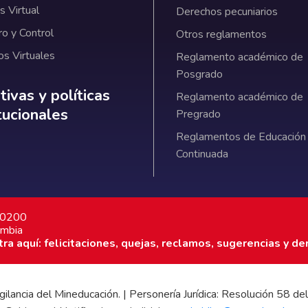
 Virtual
Derechos pecuniarios
ro y Control
Otros reglamentos
os Virtuales
Reglamento académico de
Posgrado
ativas y políticas institucionales
ivas y políticas
Reglamento académico de
itucionales
Pregrado
Reglamentos de Educación
Continuada
7 0200
ombia
a aquí: felicitaciones, quejas, reclamos, sugerencias y de
 vigilancia del Mineducación. | Personería Jurídica: Resolución 58