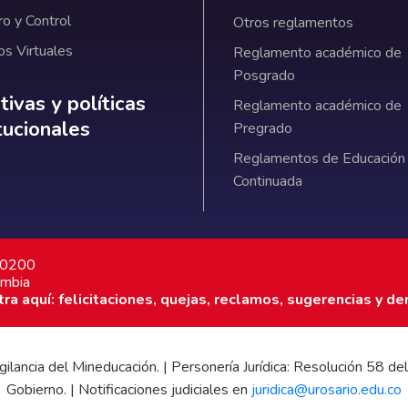
ro y Control
Otros reglamentos
os Virtuales
Reglamento académico de
Posgrado
ativas y políticas institucionales
ivas y políticas
Reglamento académico de
itucionales
Pregrado
Reglamentos de Educación
Continuada
7 0200
ombia
a aquí: felicitaciones, quejas, reclamos, sugerencias y de
 vigilancia del Mineducación. | Personería Jurídica: Resolución 58
Gobierno. | Notificaciones judiciales en
juridica@urosario.edu.co