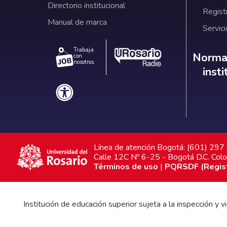
Directorio institucional
Regist
Manual de marca
Servici
Trabaja
Norm
Normat
con
nosotros.
inst
Línea de atención Bogotá: (601) 29
Calle 12C Nº 6-25 - Bogotá D.C. Col
Términos de uso
|
PQRSDF (Registr
Institución de educación superior sujeta a la inspección y