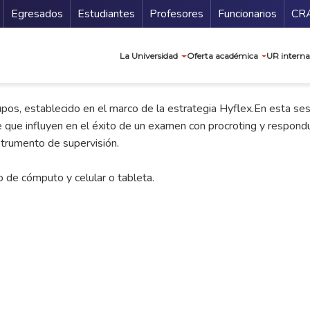
Secundario
Gu
Egresados
Estudiantes
Profesores
Funcionarios
CR
Navegación prin
La Universidad
Oferta académica
UR interna
s, establecido en el marco de la estrategia Hyflex.En esta sesió
 que influyen en el éxito de un examen con procroting y respond
strumento de supervisión.
o de cómputo y celular o tableta.