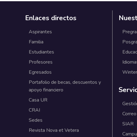
Enlaces directos
Nuest
Aspirantes
Pregr
Familia
Posgr
Estudiantes
Educac
Profesores
Idioma
Egresados
Winter
Portafolio de becas, descuentos y
Servi
apoyo financiero
Casa UR
Gestió
CRAI
Correo
Sedes
SIAR
Revista Nova et Vetera
Campus