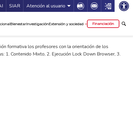
ía de servicios
Icon
Icon
Icon
AI
SIAR
Atención al usuario
cipal
Financiación
cional
Bienestar
Investigación
Extensión y sociedad
n formativa los profesores con la orientación de los
us: 1. Contenido Mixto, 2. Ejecución Lock Down Browser, 3.