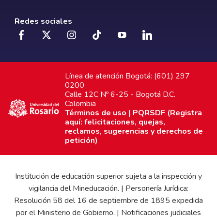
Redes sociales
Línea de atención Bogotá: (601) 297
0200
Calle 12C Nº 6-25 - Bogotá D.C.
Colombia
Términos de uso
|
PQRSDF (Registra
aquí: felicitaciones, quejas,
reclamos, sugerencias y derechos de
petición)
Institución de educación superior sujeta a la inspección y
vigilancia del Mineducación. | Personería Jurídica:
Resolución 58 del 16 de septiembre de 1895 expedida
por el Ministerio de Gobierno. | Notificaciones judiciales