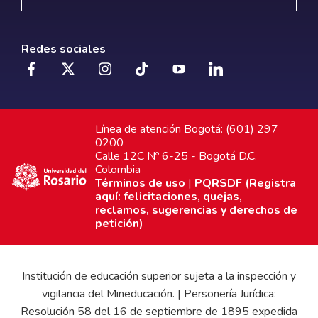
Redes sociales
Línea de atención Bogotá: (601) 297
0200
Calle 12C Nº 6-25 - Bogotá D.C.
Colombia
Términos de uso
|
PQRSDF (Registra
aquí: felicitaciones, quejas,
reclamos, sugerencias y derechos de
petición)
Institución de educación superior sujeta a la inspección y
vigilancia del Mineducación. | Personería Jurídica:
Resolución 58 del 16 de septiembre de 1895 expedida