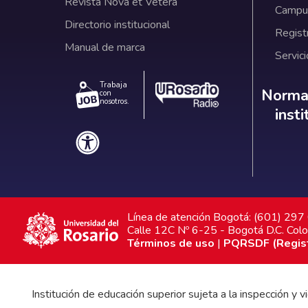
Revista Nova et Vetera
Campus
Directorio institucional
Regist
Manual de marca
Servici
Trabaja
Norm
Normat
con
nosotros.
inst
Línea de atención Bogotá: (601) 29
Calle 12C Nº 6-25 - Bogotá D.C. Col
Términos de uso
|
PQRSDF (Registr
Institución de educación superior sujeta a la inspección y