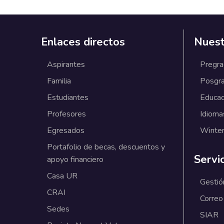
Enlaces directos
Nuest
Aspirantes
Pregr
Familia
Posgr
Estudiantes
Educac
Profesores
Idioma
Egresados
Winter
Portafolio de becas, descuentos y
Servi
apoyo financiero
Casa UR
Gestió
CRAI
Correo
Sedes
SIAR