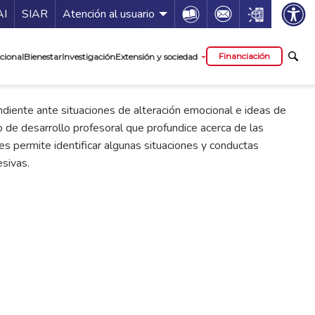
ía de servicios
Icon
Icon
Icon
AI
SIAR
Atención al usuario
cipal
Financiación
cional
Bienestar
Investigación
Extensión y sociedad
ndiente ante situaciones de alteración emocional e ideas de
o de desarrollo profesoral que profundice acerca de las
 les permite identificar algunas situaciones y conductas
sivas.