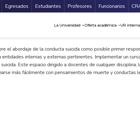
Secundario
Gu
Egresados
Estudiantes
Profesores
Funcionarios
CR
Navegación prin
La Universidad
Oferta académica
UR interna
bre el abordaje de la conducta suicida como posible primer respo
a a entidades internas y externas pertinentes. Implementar un curs
 suicida. Este espacio dirigido a docentes de cualquier disciplina,
onarse más fácilmente con pensamientos de muerte y conductas le