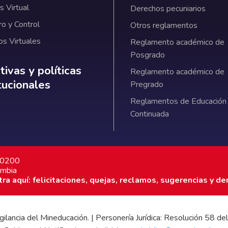
 Virtual
Derechos pecuniarios
ro y Control
Otros reglamentos
os Virtuales
Reglamento académico de
Posgrado
ativas y políticas institucionales
ivas y políticas
Reglamento académico de
itucionales
Pregrado
Reglamentos de Educación
Continuada
7 0200
ombia
a aquí: felicitaciones, quejas, reclamos, sugerencias y de
 vigilancia del Mineducación. | Personería Jurídica: Resolución 58