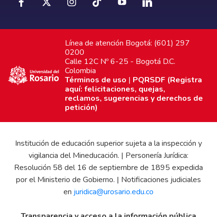
Línea de atención Bogotá: (601) 297
0200
Calle 12C Nº 6-25 - Bogotá D.C.
Colombia
Términos de uso
|
PQRSDF (Registra
aquí: felicitaciones, quejas,
reclamos, sugerencias y derechos de
petición)
Institución de educación superior sujeta a la inspección y
vigilancia del Mineducación. | Personería Jurídica:
Resolución 58 del 16 de septiembre de 1895 expedida
por el Ministerio de Gobierno. | Notificaciones judiciales
en
juridica@urosario.edu.co
Transparencia y acceso a la información pública