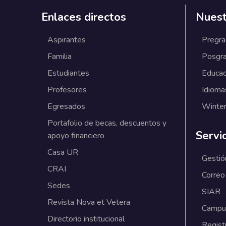
Enlaces directos
Nuest
Aspirantes
Pregr
Familia
Posgr
Estudiantes
Educac
Profesores
Idioma
Egresados
Winter
Portafolio de becas, descuentos y
Servi
apoyo financiero
Casa UR
Gestió
CRAI
Correo
Sedes
SIAR
Revista Nova et Vetera
Campus
Directorio institucional
Regist