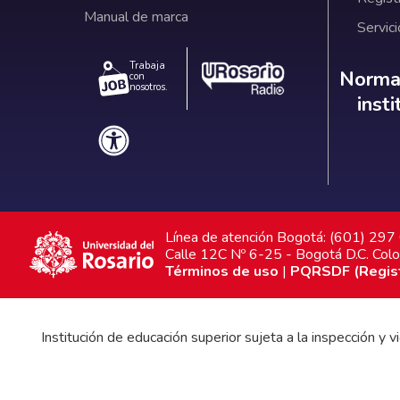
Manual de marca
Servici
Trabaja
Norm
Normat
con
nosotros.
inst
Línea de atención Bogotá: (601) 29
Calle 12C Nº 6-25 - Bogotá D.C. Col
Términos de uso
|
PQRSDF (Registr
Institución de educación superior sujeta a la inspección y