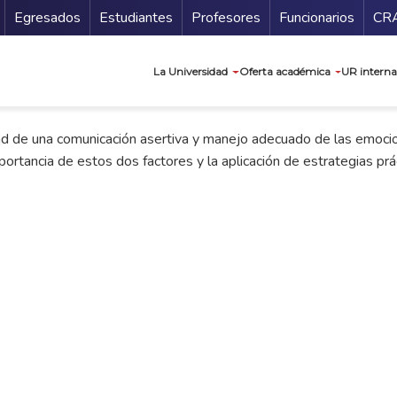
Secundario
Gu
Egresados
Estudiantes
Profesores
Funcionarios
CR
Navegación prin
La Universidad
Oferta académica
UR interna
ad de una comunicación asertiva y manejo adecuado de las emocio
portancia de estos dos factores y la aplicación de estrategias prác