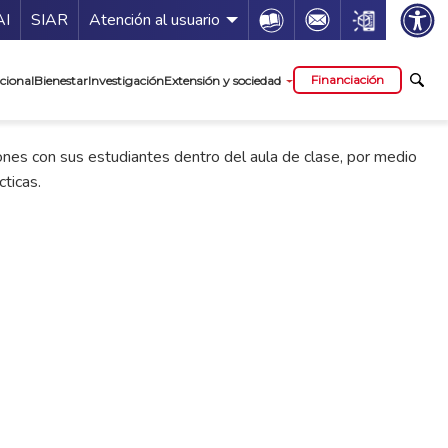
ía de servicios
Icon
Icon
Icon
AI
SIAR
Atención al usuario
cipal
Financiación
cional
Bienestar
Investigación
Extensión y sociedad
nes con sus estudiantes dentro del aula de clase, por medio
ticas.