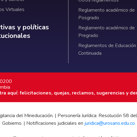
Otros reglamentos
os Virtuales
Reglamento académico de
Posgrado
ativas y políticas institucionales
ivas y políticas
Reglamento académico de
itucionales
Pregrado
Reglamentos de Educación
Continuada
7 0200
ombia
a aquí: felicitaciones, quejas, reclamos, sugerencias y de
 vigilancia del Mineducación. | Personería Jurídica: Resolución 58
Gobierno. | Notificaciones judiciales en
juridica@urosario.edu.co