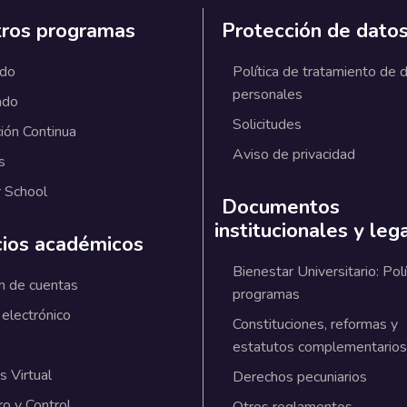
ros programas
Protección de dato
ado
Política de tratamiento de 
personales
ado
Solicitudes
ión Continua
Aviso de privacidad
s
 School
Documentos
institucionales y leg
cios académicos
Bienestar Universitario: Polí
n de cuentas
programas
 electrónico
Constituciones, reformas y
estatutos complementarios
 Virtual
Derechos pecuniarios
ro y Control