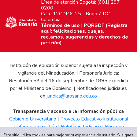
Línea de atención Bogotá: (601) 297
0200
Calle 12C Nº 6-25 - Bogotá D.C.
Colombia
Términos de uso
|
PQRSDF (Registra
aquí: felicitaciones, quejas,
reclamos, sugerencias y derechos de
petición)
Institución de educación superior sujeta a la inspección y
vigilancia del Mineducación. | Personería Jurídica:
Resolución 58 del 16 de septiembre de 1895 expedida
por el Ministerio de Gobierno. | Notificaciones judiciales
en
juridica@urosario.edu.co
Transparencia y acceso a la información pública
Gobierno Universitario
|
Proyecto Educativo Institucional
|
Informe de Gestión
|
Boletín Estadístico
|
Régimen
Tributario
|
Estados Financieros
|
Código de Ética
|
Canal
Este sitio utiliza cookies para mejorar tu experiencia de usuario. Si sigues