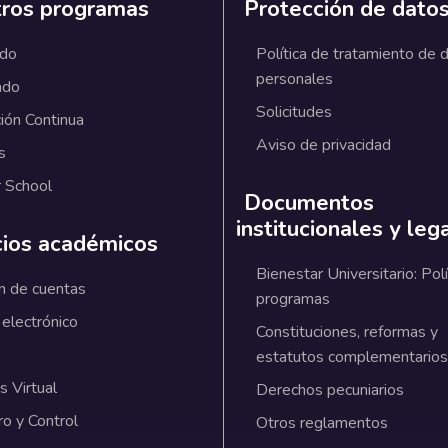
ros programas
Protección de dato
ado
Política de tratamiento de 
personales
ado
Solicitudes
ión Continua
Aviso de privacidad
s
 School
Documentos
institucionales y leg
cios académicos
Bienestar Universitario: Polí
n de cuentas
programas
 electrónico
Constituciones, reformas y
estatutos complementarios
 Virtual
Derechos pecuniarios
ro y Control
Otros reglamentos