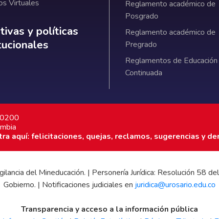
os Virtuales
Reglamento académico de
Posgrado
ativas y políticas institucionales
ivas y políticas
Reglamento académico de
itucionales
Pregrado
Reglamentos de Educación
Continuada
7 0200
ombia
a aquí: felicitaciones, quejas, reclamos, sugerencias y de
 vigilancia del Mineducación. | Personería Jurídica: Resolución 58
Gobierno. | Notificaciones judiciales en
juridica@urosario.edu.co
Transparencia y acceso a la información pública