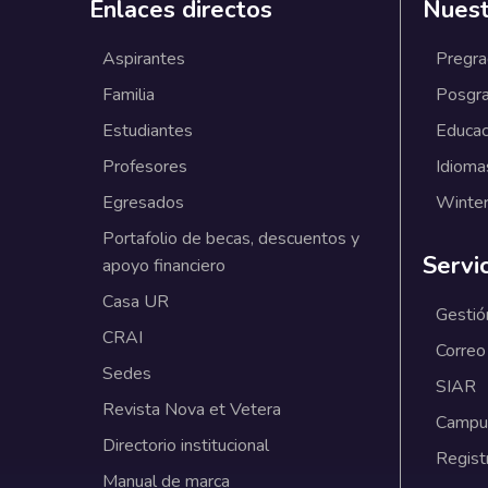
Enlaces directos
Nuest
Aspirantes
Pregr
Familia
Posgr
Estudiantes
Educac
Profesores
Idioma
Egresados
Winter
Portafolio de becas, descuentos y
Servi
apoyo financiero
Casa UR
Gestió
CRAI
Correo
Sedes
SIAR
Revista Nova et Vetera
Campus
Directorio institucional
Regist
Manual de marca