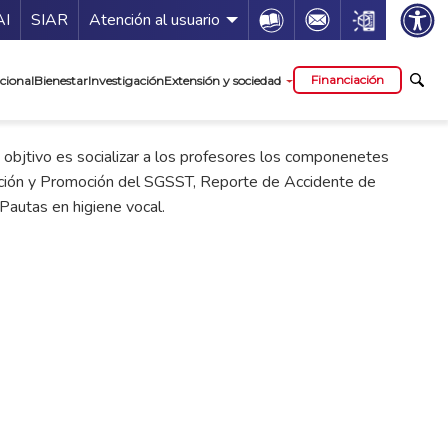
ía de servicios
Icon
Icon
Icon
AI
SIAR
Atención al usuario
cipal
Financiación
cional
Bienestar
Investigación
Extensión y sociedad
o objtivo es socializar a los profesores los componenetes
ción y Promoción del SGSST, Reporte de Accidente de
Pautas en higiene vocal.