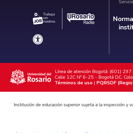
Servici
Trabaja
Norm
Normat
con
nosotros.
inst
Línea de atención Bogotá: (601) 29
Calle 12C Nº 6-25 - Bogotá D.C. Col
Términos de uso
|
PQRSDF (Registr
Institución de educación superior sujeta a la inspección y