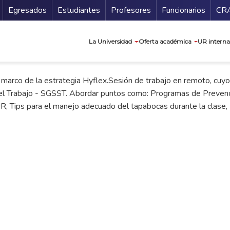
Secundario
Gu
Egresados
Estudiantes
Profesores
Funcionarios
CR
Navegación prin
La Universidad
Oferta académica
UR interna
l marco de la estrategia Hyflex.Sesión de trabajo en remoto, cuy
 el Trabajo - SGSST. Abordar puntos como: Programas de Preven
, Tips para el manejo adecuado del tapabocas durante la clase, 